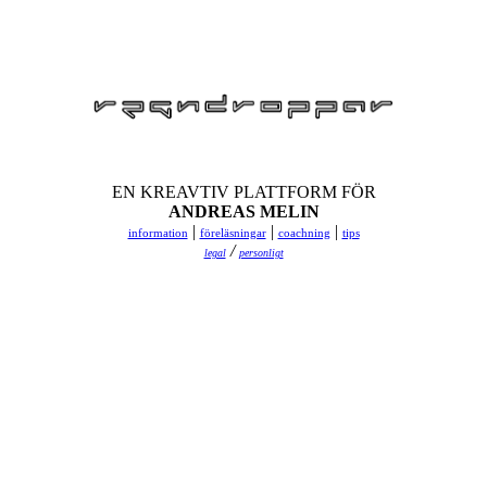
EN KREAVTIV PLATTFORM FÖR
ANDREAS MELIN
|
|
|
information
föreläsningar
coachning
tips
/
legal
personligt